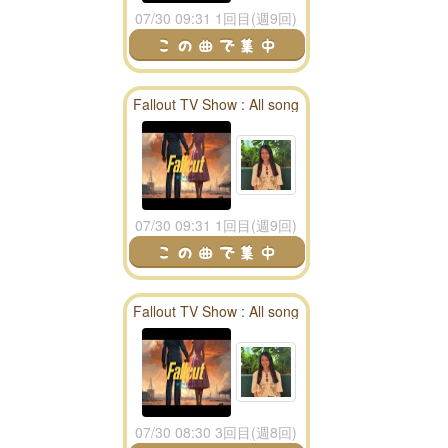
07/30 09:31 1回目(週9回)
Fallout TV Show : All song
season 1 playlist - fallout
radio
07/30 09:31 1回目(週9回)
Fallout TV Show : All song
season 1 playlist - fallout
radio
07/30 08:30 3回目(週8回)