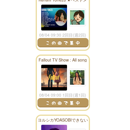
ドレー★
08/04 09:30 2回目(週2回)
Fallout TV Show : All song
season 1 playlist - fallout
radio
08/04 09:00 1回目(週1回)
ヨルシカYOASOBIできない
からずっと真夜中でいいの
に。mix