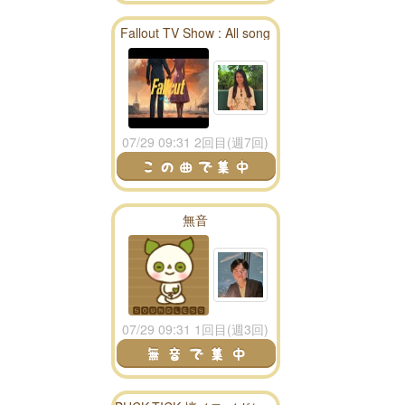
Fallout TV Show : All song
season 1 playlist - fallout
radio
07/29 09:31 2回目(週7回)
無音
07/29 09:31 1回目(週3回)