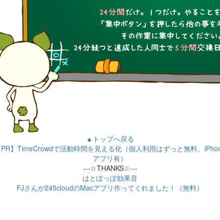
▲トップへ戻る
PR】TimeCrowdで活動時間を見える化（個人利用はずっと無料、iPho
アプリ有）
---☆THANKS☆---
はとぽっぽ効果音
FJさんが245cloudのMacアプリ作ってくれました！（無料）