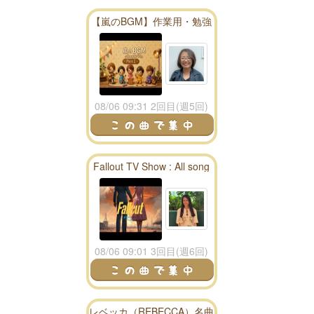
【嵐のBGM】作業用・勉強
用に！アコースティック70
分！ Part 2
08/06 09:31 2回目(週5回)
Fallout TV Show : All song
season 1 playlist - fallout
radio
08/06 09:01 3回目(週6回)
レベッカ（REBECCA）名曲