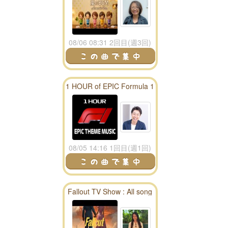
08/06 08:31 2回目(週3回)
1 HOUR of EPIC Formula 1
Theme Music
08/05 14:16 1回目(週1回)
Fallout TV Show : All song
season 1 playlist - fallout
radio