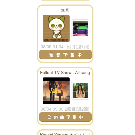
無音
08/05 01:04 1回目(週1回)
Fallout TV Show : All song
season 1 playlist - fallout
radio
08/04 09:30 2回目(週2回)
Kenshi Yonezu ★ベストメ