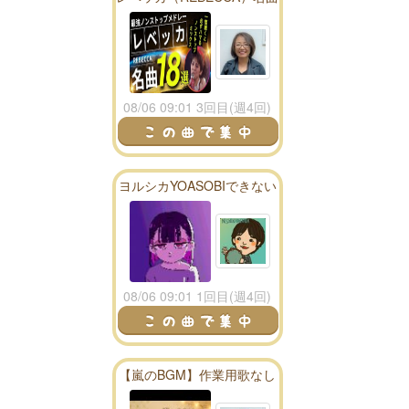
ノンストップメドレー18
選！DMCリメイク版Vol.11
08/06 09:01 3回目(週4回)
ヨルシカYOASOBIできない
からずっと真夜中でいいの
に。mix
08/06 09:01 1回目(週4回)
【嵐のBGM】作業用歌なし
アコースティック６０分！