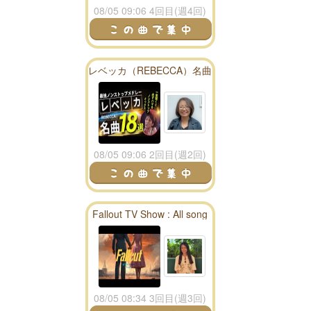
08/05 09:06 4回目(週4回)
レベッカ（REBECCA）名曲
ノンストップメドレー18
選！DMCリメイク版Vol.11
08/05 09:06 2回目(週2回)
Fallout TV Show : All song
season 1 playlist - fallout
radio
08/05 08:34 3回目(週3回)