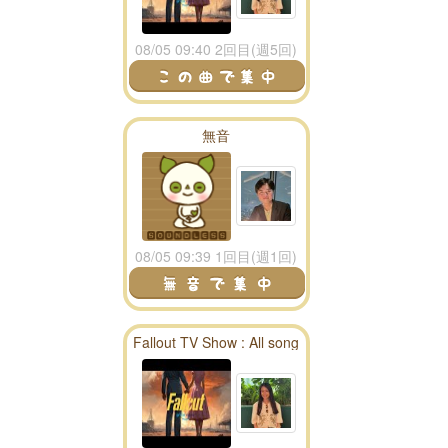
08/05 09:40 2回目(週5回)
無音
08/05 09:39 1回目(週1回)
Fallout TV Show : All song
season 1 playlist - fallout
radio