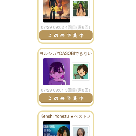
07/29 09:02 4回目(週6回)
ヨルシカYOASOBIできない
からずっと真夜中でいいの
に。mix
07/29 09:01 3回目(週8回)
Kenshi Yonezu ★ベストメ
ドレー★