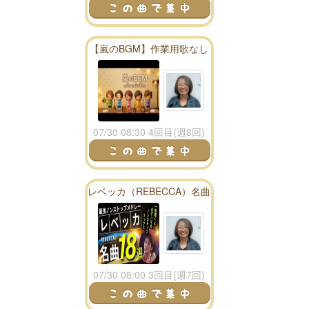
【嵐のBGM】作業用歌なし
アコースティック６０分！
07/30 08:30 4回目(週8回)
レベッカ（REBECCA）名曲
ノンストップメドレー18
選！DMCリメイク版Vol.11
07/30 08:00 3回目(週7回)