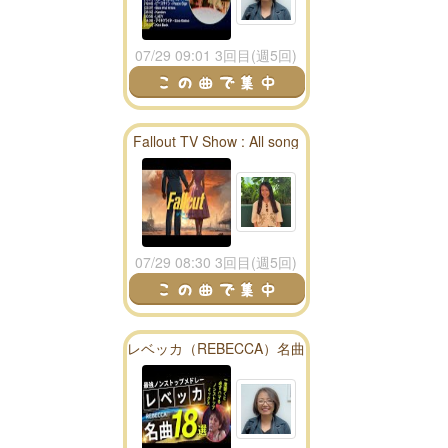
07/29 09:01 3回目(週5回)
Fallout TV Show : All song
season 1 playlist - fallout
radio
07/29 08:30 3回目(週5回)
レベッカ（REBECCA）名曲
ノンストップメドレー18
選！DMCリメイク版Vol.11