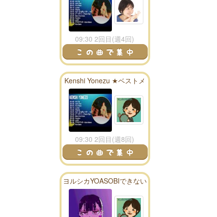
09:30 2回目(週4回)
Kenshi Yonezu ★ベストメ
ドレー★
09:30 2回目(週8回)
ヨルシカYOASOBIできない
からずっと真夜中でいいの
に。mix