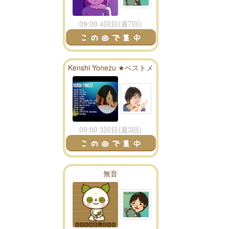
09:00 4回目(週7回)
Kenshi Yonezu ★ベストメ
ドレー★
09:00 3回目(週3回)
無音