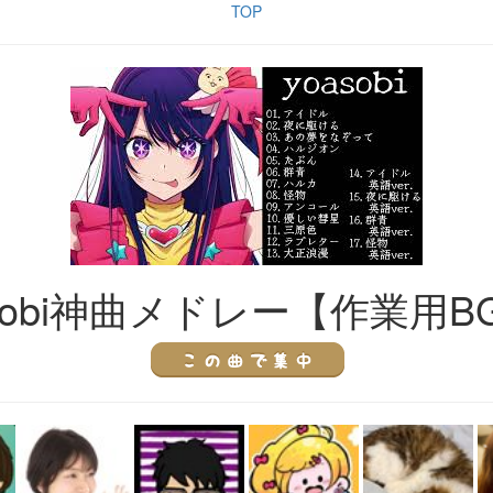
TOP
asobi神曲メドレー【作業用B